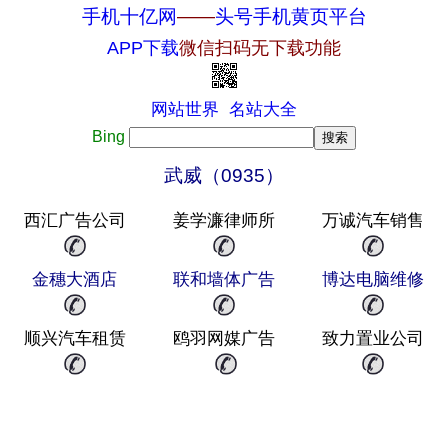
手机十亿网
——
头号手机黄页平台
APP下载
微信扫码无下载功能
网站世界
名站大全
Bing
武威（0935）
西汇广告公司
姜学濂律师所
万诚汽车销售
金穗大酒店
联和墙体广告
博达电脑维修
顺兴汽车租赁
鸥羽网媒广告
致力置业公司