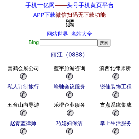
手机十亿网
——
头号手机黄页平台
APP下载
微信扫码无下载功能
网站世界
名站大全
Bing
丽江（0888）
喜鹤会展公司
蓝宇旅游咨询
滇西北律师所
私人订制旅行
峰驰会议服务
锐佳装饰工程
五台山向导游
乐橙企业服务
支点系统集成
赵青蓝律师
巧媳妇保洁
掌上生活服务