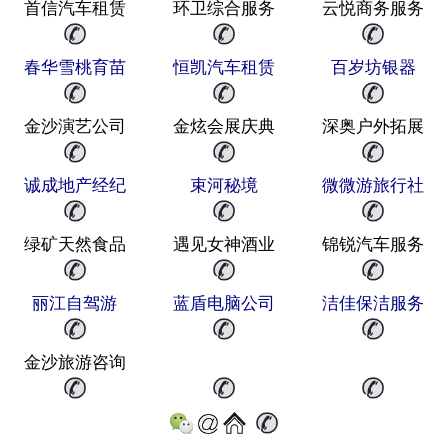
首信汽车租赁
环卫综合服务
云悦商务服务
春华雪桃育苗
恒凯汽车租赁
百岁坊银器
金沙演艺公司
金炫会展庆典
深奥户外拓展
诚成地产经纪
束河秘境
微微游旅行社
绿矿天然食品
遇见女神酒业
锦锐汽车服务
丽江自驾游
蓝盾电脑公司
洁佳保洁服务
金沙旅游咨询